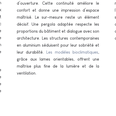
n
d’ouverture. Cette continuité améliore le
x
confort et donne une impression d’espace
t
maîtrisé. Le sur-mesure reste un élément
c
décisif. Une pergola adaptée respecte les
e
proportions du bâtiment et dialogue avec son
e
architecture. Les structures contemporaines
n
en aluminium séduisent pour leur sobriété et
e
leur durabilité.
Les modèles bioclimatiques
,
grâce aux lames orientables, offrent une
maîtrise plus fine de la lumière et de la
e
ventilation.
e
e
e