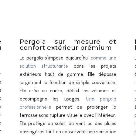
e
Pergola sur mesure et
u
confort extérieur prémium
La pergola s’impose aujourd’hui
comme une
solution structurante
dans les projets
r
extérieurs haut de gamme. Elle dépasse
e
largement la fonction de simple couverture.
e
Elle crée un cadre, définit les volumes et
a
accompagne les usages.
Une pergola
e
professionnelle
permet de prolonger la
e
terrasse sans rupture visuelle avec l’intérieur.
e
Elle protège du soleil, du vent ou des pluies
r
passagères tout en conservant une sensation